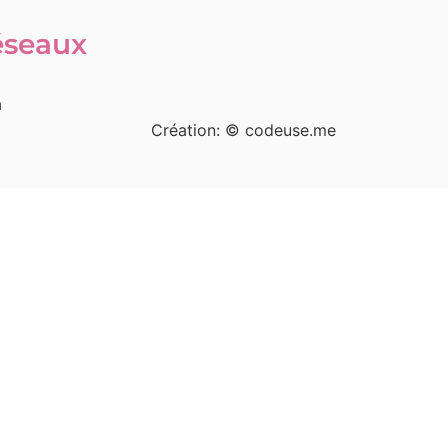
réseaux
m
Création:
© codeuse.me